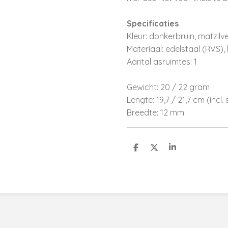
Specificaties
Kleur: donkerbruin, matzilv
Materiaal: edelstaal (RVS), 
Aantal asruimtes: 1
Gewicht: 20 / 22 gram
Lengte: 19,7 / 21,7 cm (incl. 
Breedte: 12 mm
D
D
S
e
e
h
l
e
a
e
l
r
n
e