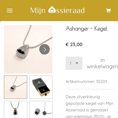
Ga
direct
naar
de
Ashanger - Kegel
hoofdinhoud
€ 23,00
In
winkelwage
Artikelnummer:
10201
Deze zilverkleurig
gepolijste kegel van Mijn
Assieraad is gemaakt
van edelstaal (RVS). Je