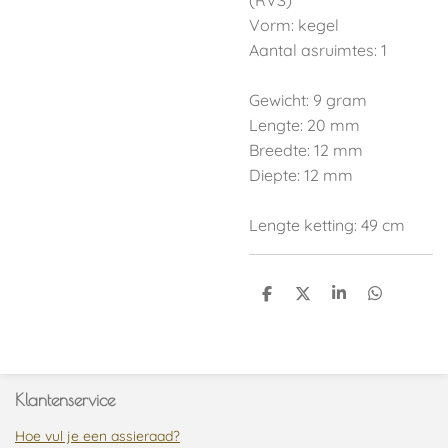
(RVS)
Vorm: kegel
Aantal asruimtes: 1
Gewicht: 9 gram
Lengte: 20 mm
Breedte: 12 mm
Diepte: 12 mm
Lengte ketting: 49 cm
D
D
S
D
e
e
h
e
l
e
a
l
e
l
r
e
n
e
n
Klantenservice
Hoe vul je een assieraad?