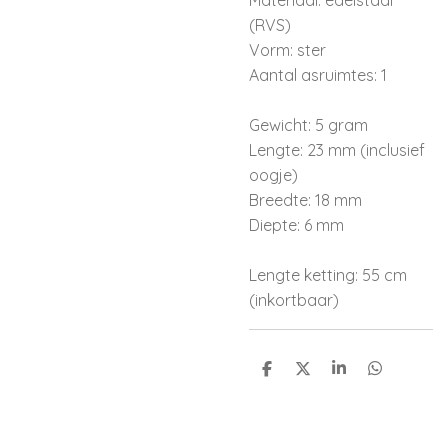
Materiaal: edelstaal
(RVS)
Vorm: ster
Aantal asruimtes: 1
Gewicht: 5 gram
Lengte: 23 mm (inclusief
oogje)
Breedte: 18 mm
Diepte: 6 mm
Lengte ketting: 55 cm
(inkortbaar)
D
D
S
D
e
e
h
e
l
e
a
l
e
l
r
e
n
e
n