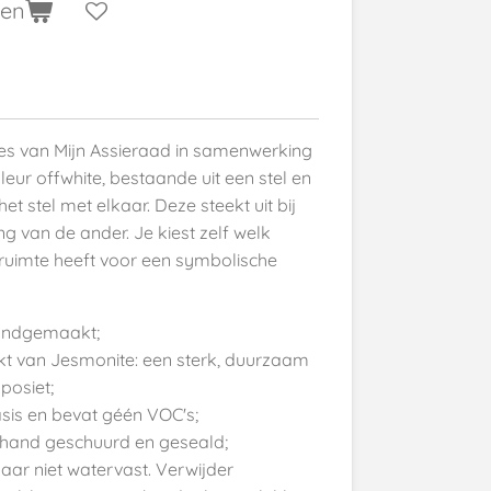
gen
jes van Mijn Assieraad in samenwerking
ur offwhite, bestaande uit een stel en
het stel met elkaar. Deze steekt uit bij
ng van de ander. Je kiest zelf welk
 ruimte heeft voor een symbolische
handgemaakt;
kt van Jesmonite: een sterk, duurzaam
posiet;
sis en bevat géén VOC's;
e hand geschuurd en geseald;
aar niet watervast. Verwijder