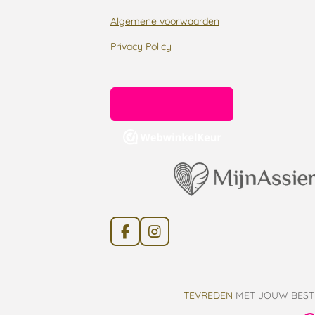
Algemene voorwaarden
Privacy Policy
F
I
a
n
c
s
e
t
b
a
TEVREDEN
MET JOUW BEST
o
g