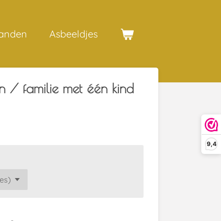
anden
Asbeeldjes
n / familie met één kind
9,4