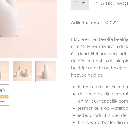
In winkelwa
Artikelnummer:
500211
Mooie en liefdevolle beeld
met MCHhomeware in de kle
één kind. Het hart verbindt 
de één en past in de inkepi
beeldje aan de onderzijde
hoeveelheid as.
ieder item is uniek en 
de beeldjes zijn gemaa
en milieuvriendelijk com
jesmonite is op waterba
ieder product is met d
het is waterbestendig m