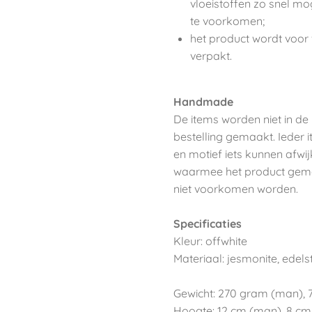
vloeistoffen zo snel m
te voorkomen;
het product wordt voor
verpakt.
Handmade
De items worden niet in 
bestelling gemaakt. Ieder
en motief iets kunnen afwi
waarmee het product gemaa
niet voorkomen worden.
Specificaties
Kleur: offwhite
Materiaal: jesmonite, edels
Gewicht: 270 gram (man), 
Hoogte: 12 cm (man), 8 cm 