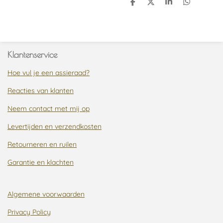
D
D
S
D
e
e
h
e
l
e
a
l
e
l
r
e
n
e
n
Klantenservice
Hoe vul je een assieraad?
Reacties van klanten
Neem contact met mij op
Levertijden en verzendkosten
Retourneren en ruilen
Garantie en klachten
Algemene voorwaarden
Privacy Policy