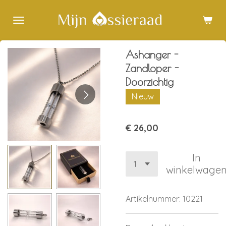
Ga
direct
naar
de
Ashanger -
hoofdinhoud
Zandloper -
Doorzichtig
Nieuw
€ 26,00
In
winkelwage
Artikelnummer:
10221