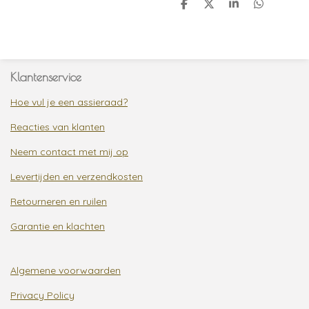
D
D
S
D
e
e
h
e
l
e
a
l
e
l
r
e
n
e
n
Klantenservice
Hoe vul je een assieraad?
Reacties van klanten
Neem contact met mij op
Levertijden en verzendkosten
Retourneren en ruilen
Garantie en klachten
Algemene voorwaarden
Privacy Policy