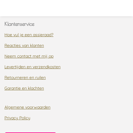
l
e
a
l
e
l
r
e
n
e
n
Klantenservice
Hoe vul je een assieraad?
Reacties van klanten
Neem contact met mij op
Levertijden en verzendkosten
Retourneren en ruilen
Garantie en klachten
Algemene voorwaarden
Privacy Policy