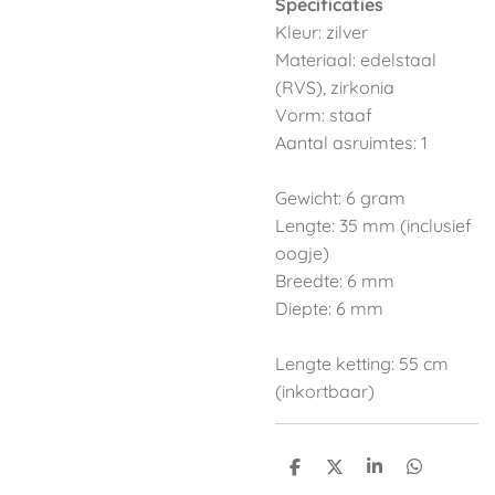
Specificaties
Kleur: zilver
Materiaal: edelstaal
(RVS), zirkonia
Vorm: staaf
Aantal asruimtes: 1
Gewicht: 6 gram
Lengte: 35 mm (inclusief
oogje)
Breedte: 6 mm
Diepte: 6 mm
Lengte ketting: 55 cm
(inkortbaar)
D
D
S
D
e
e
h
e