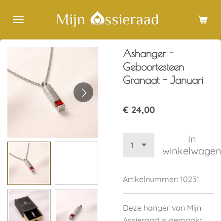
Ga
direct
naar
de
Ashanger -
hoofdinhoud
Geboortesteen
Granaat - Januari
€ 24,00
In
winkelwage
Artikelnummer:
10231
Deze hanger van Mijn
Assieraad is gemaakt