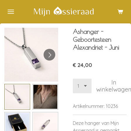
Ga
direct
naar
de
Ashanger -
hoofdinhoud
Geboortesteen
Alexandriet - Juni
€ 24,00
In
winkelwage
Artikelnummer:
10236
Deze hanger van Mijn
Assieraad is gemaakt