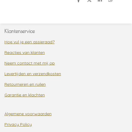
D
D
S
D
e
e
h
e
l
e
a
l
e
l
r
e
n
e
n
Klantenservice
Hoe vul je een assieraad?
Reacties van klanten
Neem contact met mij op
Levertijden en verzendkosten
Retourneren en ruilen
Garantie en klachten
Algemene voorwaarden
Privacy Policy