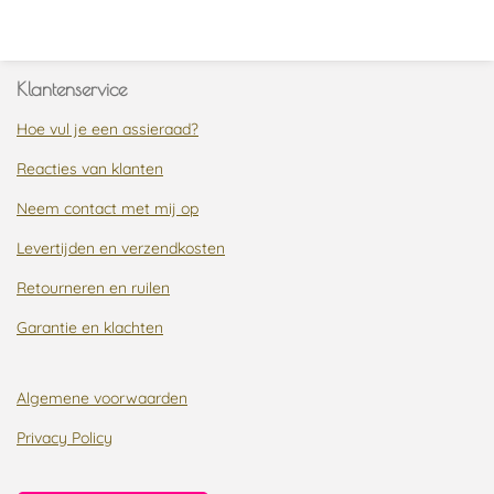
l
e
a
l
e
l
r
e
n
e
n
Klantenservice
Hoe vul je een assieraad?
Reacties van klanten
Neem contact met mij op
Levertijden en verzendkosten
Retourneren en ruilen
Garantie en klachten
Algemene voorwaarden
Privacy Policy