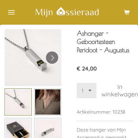
Ga
direct
naar
de
Ashanger -
hoofdinhoud
Geboortesteen
Peridoot - Augustus
€ 24,00
In
winkelwage
Artikelnummer:
10238
Deze hanger van Mijn
Assieraad is gemaakt