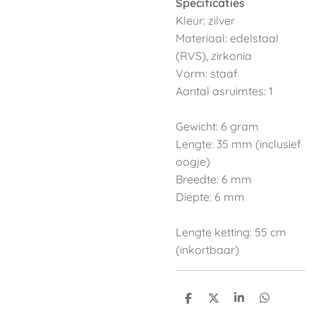
Specificaties
Kleur: zilver
Materiaal: edelstaal
(RVS), zirkonia
Vorm: staaf
Aantal asruimtes: 1
Gewicht: 6 gram
Lengte: 35 mm (inclusief
oogje)
Breedte: 6 mm
Diepte: 6 mm
Lengte ketting: 55 cm
(inkortbaar)
D
D
S
D
e
e
h
e