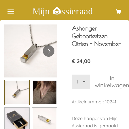
Ga
direct
naar
Ashanger -
de
hoofdinhoud
Geboortesteen
Citrien - November
€ 24,00
In
winkelwage
Artikelnummer:
10241
Deze hanger van Mijn
Assieraad is gemaakt