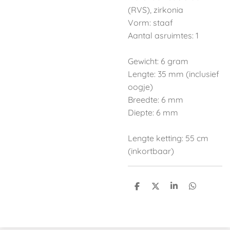
(RVS), zirkonia
Vorm: staaf
Aantal asruimtes: 1
Gewicht: 6 gram
Lengte: 35 mm (inclusief
oogje)
Breedte: 6 mm
Diepte: 6 mm
Lengte ketting: 55 cm
(inkortbaar)
D
D
S
D
e
e
h
e
l
e
a
l
e
l
r
e
n
e
n