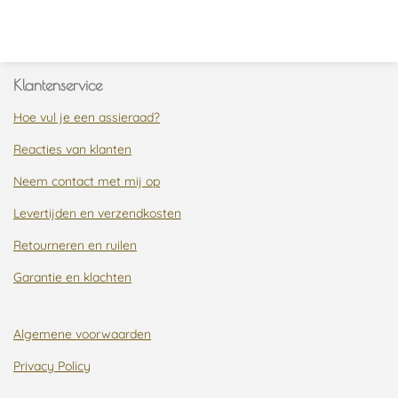
e
e
h
e
l
e
a
l
e
l
r
e
n
e
n
Klantenservice
Hoe vul je een assieraad?
Reacties van klanten
Neem contact met mij op
Levertijden en verzendkosten
Retourneren en ruilen
Garantie en klachten
Algemene voorwaarden
Privacy Policy