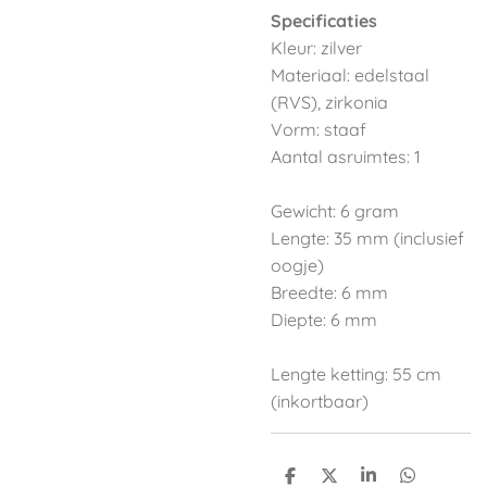
Specificaties
Kleur: zilver
Materiaal: edelstaal
(RVS), zirkonia
Vorm: staaf
Aantal asruimtes: 1
Gewicht: 6 gram
Lengte: 35 mm (inclusief
oogje)
Breedte: 6 mm
Diepte: 6 mm
Lengte ketting: 55 cm
(inkortbaar)
D
D
S
D