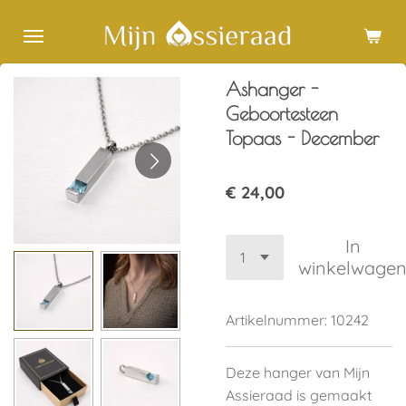
Ga
direct
naar
Ashanger -
de
hoofdinhoud
Geboortesteen
Topaas - December
€ 24,00
In
winkelwage
Artikelnummer:
10242
Deze hanger van Mijn
Assieraad is gemaakt