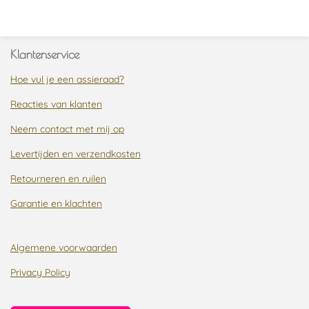
l
e
a
l
e
l
r
e
n
e
n
Klantenservice
Hoe vul je een assieraad?
Reacties van klanten
Neem contact met mij op
Levertijden en verzendkosten
Retourneren en ruilen
Garantie en klachten
Algemene voorwaarden
Privacy Policy