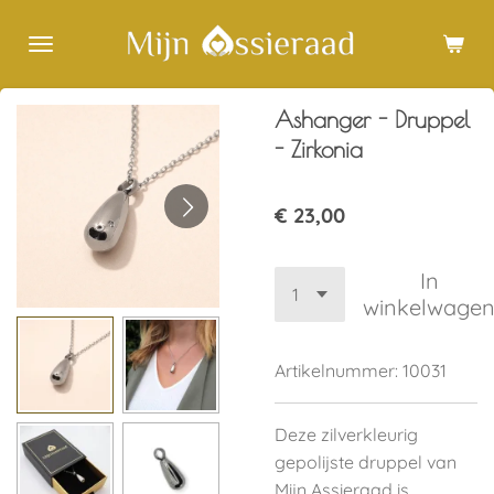
Ga
direct
naar
de
Ashanger - Druppel
hoofdinhoud
- Zirkonia
€ 23,00
In
winkelwage
Artikelnummer:
10031
Deze zilverkleurig
gepolijste druppel van
Mijn Assieraad is