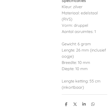
Specificaties
Kleur: zilver
Materiaal: edelstaal
(RVS)
Vorm: druppel
Aantal asruimtes: 1
Gewicht: 6 gram
Lengte: 26 mm (inclusief
oogje)
Breedte: 10 mm
Diepte: 10 mm
Lengte ketting: 55 cm
(inkortbaar)
D
D
S
D
e
e
h
e