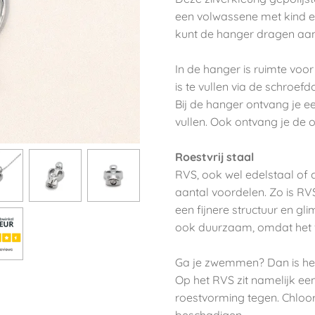
een volwassene met kind e
kunt de hanger dragen aan
In de hanger is ruimte voo
is te vullen via de schroef
Bij de hanger ontvang je ee
vullen. Ook ontvang je de 
Roestvrij staal
RVS, ook wel edelstaal of 
aantal voordelen. Zo is RVS
een fijnere structuur en gl
ook duurzaam, omdat het vo
Ga je zwemmen? Dan is het
Op het RVS zit namelijk ee
roestvorming tegen. Chloo