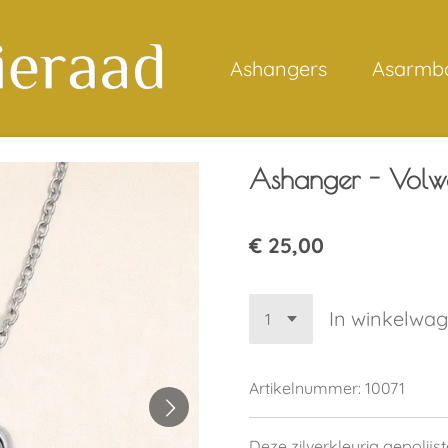
Ashangers
Asarmb
Ashanger - Volwa
€ 25,00
In winkelwa
Artikelnummer:
10071
Deze zilverkleurig gepolijs