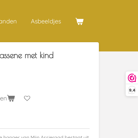
anden
Asbeeldjes
ssene met kind
9,4
gen
te hanger van Mijn Assieraad bestaat uit