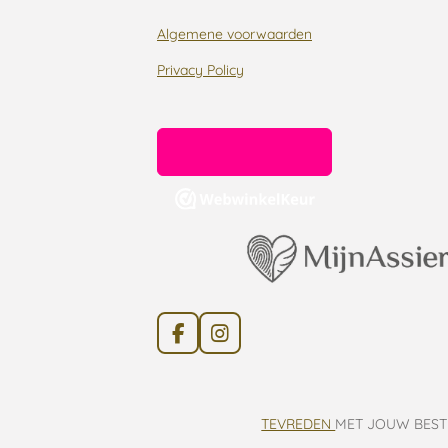
Algemene voorwaarden
Privacy Policy
F
I
a
n
c
s
e
t
b
a
TEVREDEN
MET JOUW BEST
o
g