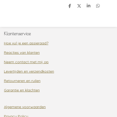
D
D
S
D
e
e
h
e
l
e
a
l
e
l
r
e
n
e
n
Klantenservice
Hoe vul je een assieraad?
Reacties van klanten
Neem contact met mij op
Levertijden en verzendkosten
Retourneren en ruilen
Garantie en klachten
Algemene voorwaarden
Privacy Policy