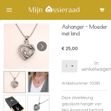
Ga
direct
naar
de
Ashanger - Moeder
hoofdinhoud
met kind
€ 25,00
In
winkelwage
Artikelnummer:
10081
Deze zilverkleurig
gepolijste hanger van
Mijn Assieraad bestaat