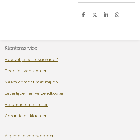
D
D
S
D
e
e
h
e
l
e
a
l
e
l
r
e
n
e
n
Klantenservice
Hoe vul je een assieraad?
Reacties van klanten
Neem contact met mij op
Levertijden en verzendkosten
Retourneren en ruilen
Garantie en klachten
Algemene voorwaarden