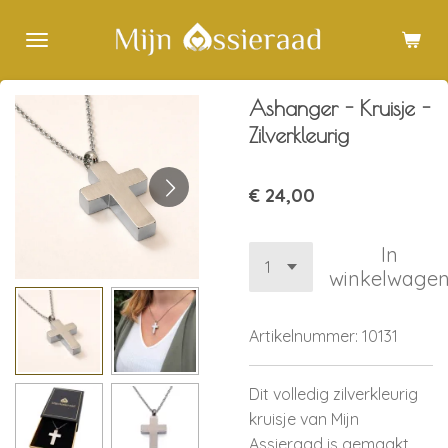
Ga
direct
naar
de
Ashanger - Kruisje -
hoofdinhoud
Zilverkleurig
€ 24,00
In
winkelwage
Artikelnummer:
10131
Dit volledig zilverkleurig
kruisje van Mijn
Assieraad is gemaakt