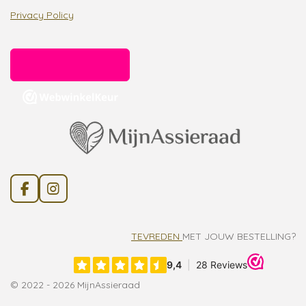
Privacy Policy
F
I
a
n
c
s
e
t
TEVREDEN
MET JOUW BESTELLING?
b
a
o
g
o
r
k
a
© 2022 - 2026 MijnAssieraad
m