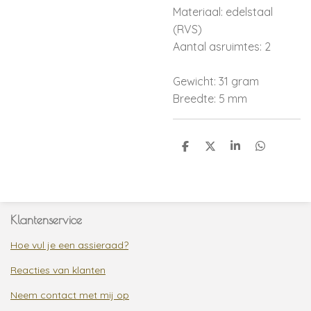
Materiaal: edelstaal
(RVS)
Aantal asruimtes: 2
Gewicht: 31 gram
Breedte: 5 mm
D
D
S
D
e
e
h
e
l
e
a
l
e
l
r
e
n
e
n
Klantenservice
Hoe vul je een assieraad?
Reacties van klanten
Neem contact met mij op