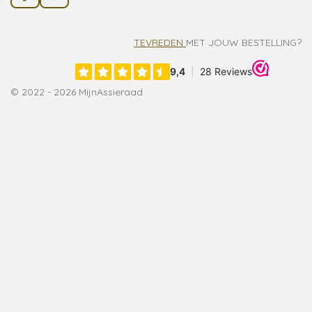
a
n
c
s
e
t
TEVREDEN
MET JOUW BESTELLING?
b
a
o
g
o
r
k
a
© 2022 - 2026 MijnAssieraad
m