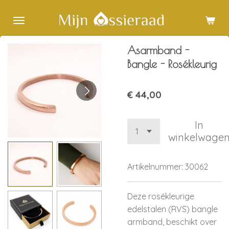
Ga
direct
naar
Asarmband -
de
hoofdinhoud
Bangle - Rosékleurig
€ 44,00
In
winkelwage
Artikelnummer:
30062
Deze rosékleurige
edelstalen (RVS) bangle
armband, beschikt over