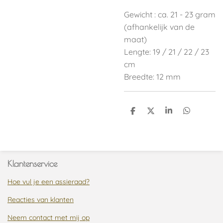
Gewicht : ca. 21 - 23 gram
(afhankelijk van de
maat)
Lengte: 19 / 21 / 22 / 23
cm
Breedte: 12 mm
D
D
S
D
e
e
h
e
l
e
a
l
e
l
r
e
n
e
n
Klantenservice
Hoe vul je een assieraad?
Reacties van klanten
Neem contact met mij op