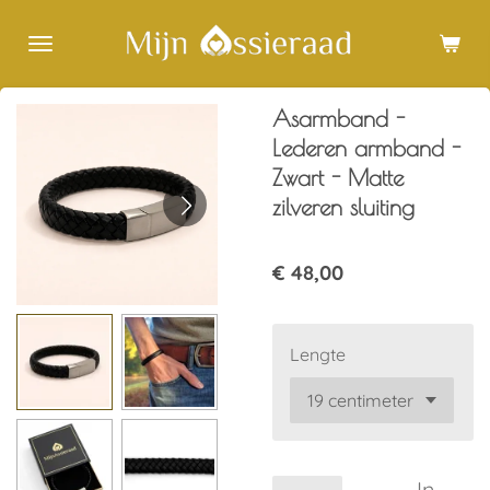
Ga
direct
naar
de
Asarmband -
hoofdinhoud
Lederen armband -
Zwart - Matte
zilveren sluiting
€ 48,00
Lengte
In