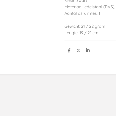
Kleur: zwart
Materiaal: edelstaal (RVS),
Aantal asruimtes: 1
Gewicht: 21 / 22 gram
Lengte: 19 / 21 cm
D
D
S
e
e
h
l
e
a
e
l
r
n
e