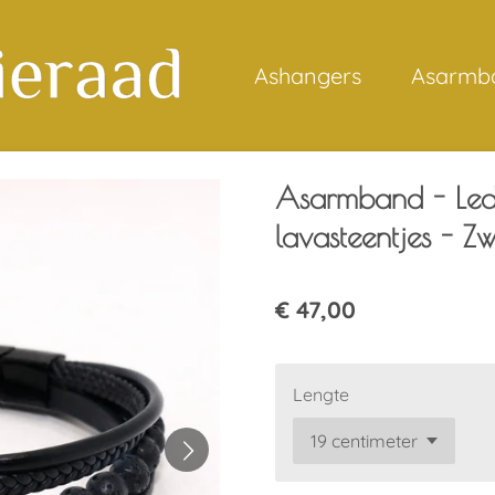
Ashangers
Asarmb
Asarmband - Led
lavasteentjes - Zw
€ 47,00
Lengte