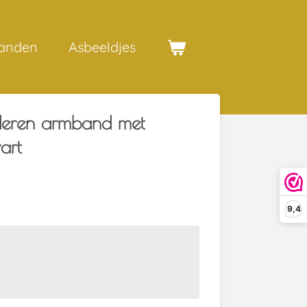
anden
Asbeeldjes
eren armband met
art
9,4