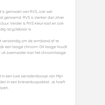
d is gemaakt van RVS, ook wel
aal genoemd. RVS is sterker dan zilver
ructuur. Verder is RVS kleurvast en ook
ig recyclebaar is.
t verstandig om de armband af te
ijk een laagje chroom. Dit laagje houdt
r uit zwemwater kan het chroomlaagje
in een luxe sieradendoosje van Mijn
den in een brievenbuspakket. Je hoeft
ijven.