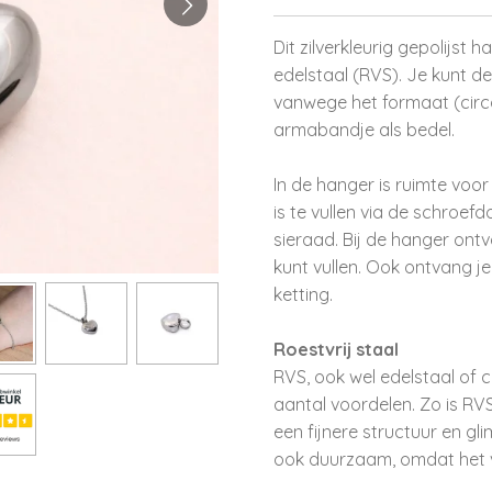
Dit zilverkleurig gepolijst 
edelstaal (RVS). Je kunt d
vanwege het formaat (cir
armabandje als bedel.
In de hanger is ruimte voo
is te vullen via de schroef
sieraad. Bij de hanger ontv
kunt vullen. Ook ontvang 
ketting.
Roestvrij staal
RVS, ook wel edelstaal of 
aantal voordelen. Zo is RVS
een fijnere structuur en gl
ook duurzaam, omdat het vo