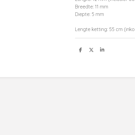
Breedte: 11 mm
Diepte: 5 mm
Lengte ketting: 55 cm (ink
D
D
S
e
e
h
l
e
a
e
l
r
n
e