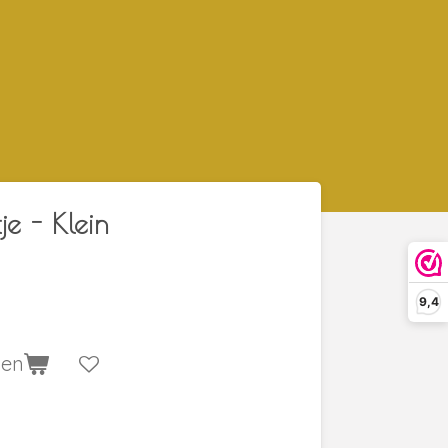
e - Klein
9,4
gen