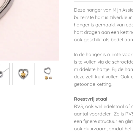
Deze hanger van Mijn Assie
buitenste hart is zilverkleu
hanger is gemaakt van edel
hart dragen aan een ketting
ook geschikt als bedel aa
In de hanger is ruimte voo
is te vullen via de schroef
middelste hartje. Bij de ha
deze zelf kunt vullen. Ook
getoonde ketting.
Roestvrij staal
RVS, ook wel edelstaal of 
aantal voordelen. Zo is RVS
een fijnere structuur en gl
ook duurzaam, omdat het vo