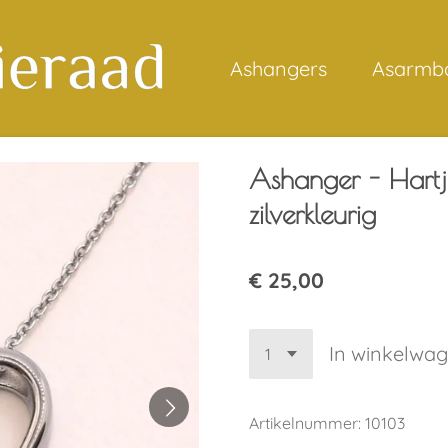
Ashangers
Asarmb
Ashanger - Hartj
zilverkleurig
€ 25,00
In winkelwa
Artikelnummer:
10103