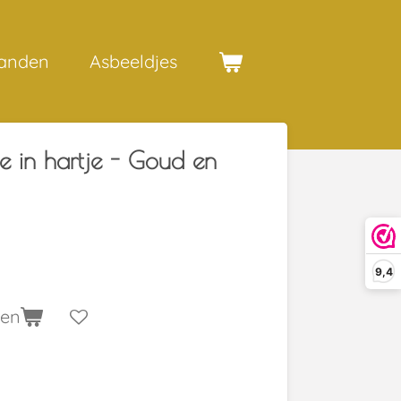
anden
Asbeeldjes
e in hartje - Goud en
9,4
gen