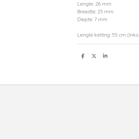
Lengte: 26 mm
Breedte: 25 mm
Diepte: 7 mm
Lengte ketting: 55 cm (ink
D
D
S
e
e
h
l
e
a
e
l
r
n
e