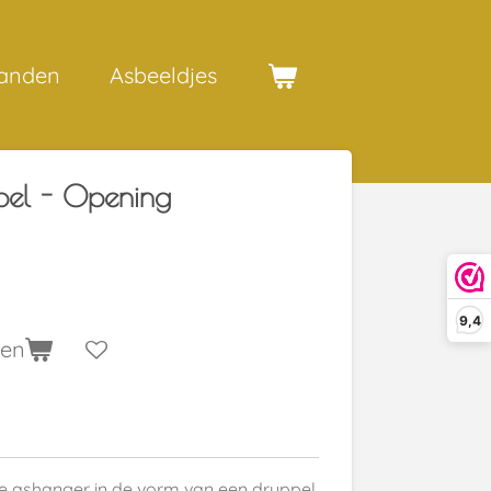
anden
Asbeeldjes
pel - Opening
9,4
gen
ste ashanger in de vorm van een druppel