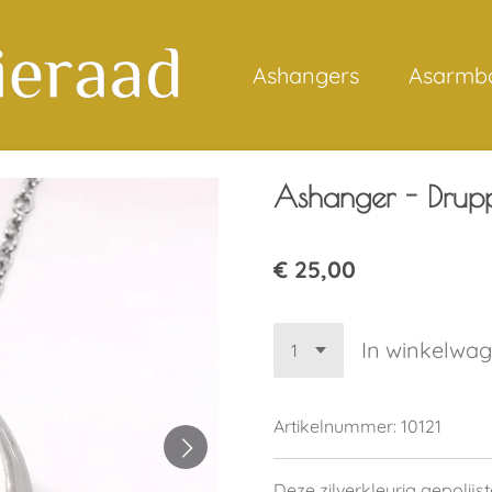
Ashangers
Asarmb
Ashanger - Drup
€ 25,00
In winkelwa
Artikelnummer:
10121
Deze zilverkleurig gepolij