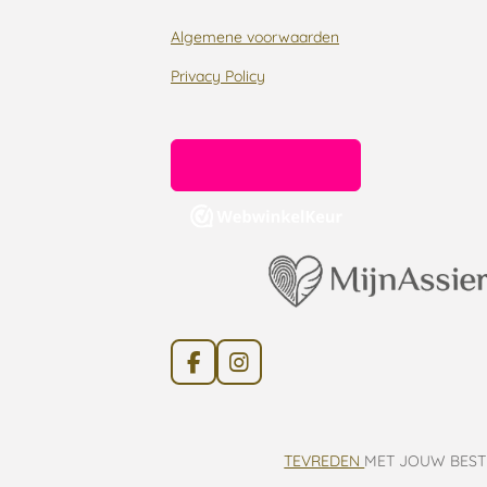
Algemene voorwaarden
Privacy Policy
F
I
a
n
c
s
e
t
b
a
TEVREDEN
MET JOUW BEST
o
g