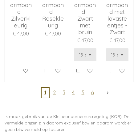
armban
armban
armban
armban
d -
d -
d -
d met
Zilverkl
Rosékle
Zwart
lavaste
eurig
urig
met
entjes -
bruin
Zwart
€ 47,00
€ 47,00
€ 47,00
€ 47,00
In winkelwagen
In winkelwagen
In winkelwagen
Uitverkocht
1
2
3
4
5
6
Ik maak gebruik van de Kleineondernemersregeling (KOR). De
vermelde prijzen zijn daarom exclusief btw en daarom wordt er
geen btw vermeld op facturen.