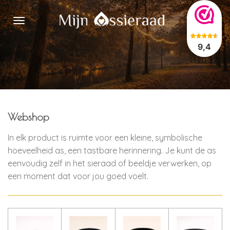
Ga
direct
naar
9,4
de
hoofdinhoud
Webshop
In elk product is ruimte voor een kleine, symbolische
hoeveelheid as, een tastbare herinnering. Je kunt de as
eenvoudig zelf in het sieraad of beeldje verwerken, op
een moment dat voor jou goed voelt.