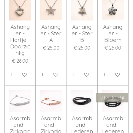
Ashang
Ashang
Ashang
Ashang
er -
er - Ster
er - Ster
er -
Hartje -
A
B
Bloem
Doorzic
€ 25,00
€ 25,00
€ 25,00
htig
€ 26,00
In winkelwagen
In winkelwagen
In winkelwagen
In winkelwag
Uitverkocht
Asarmb
Asarmb
Asarmb
Asarmb
and -
and -
and -
and -
Zirkonia
Zirkonia
Lederen
Lederen